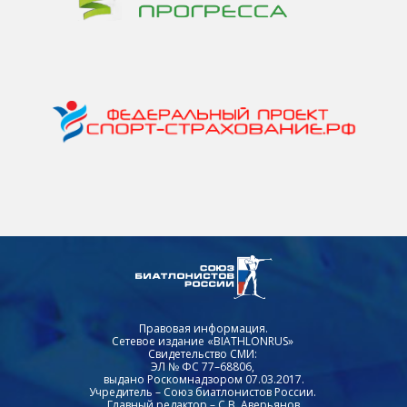
Правовая информация.
Сетевое издание «BIATHLONRUS»
Свидетельство СМИ:
ЭЛ № ФС 77–68806,
выдано Роскомнадзором 07.03.2017.
Учредитель – Союз биатлонистов России.
Главный редактор – С.В. Аверьянов