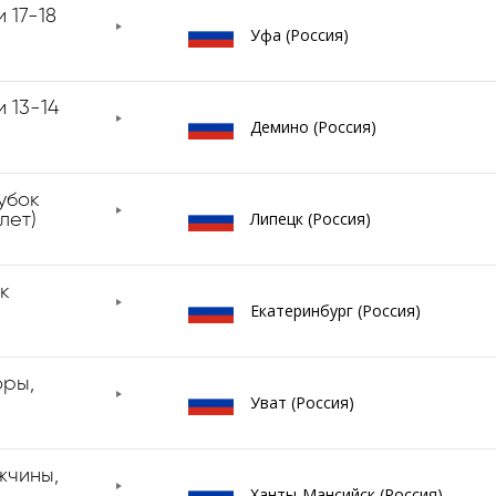
 17-18
Уфа (Россия)
 13-14
Демино (Россия)
убок
Липецк (Россия)
лет)
к
Екатеринбург (Россия)
оры,
Уват (Россия)
жчины,
Ханты-Мансийск (Россия)