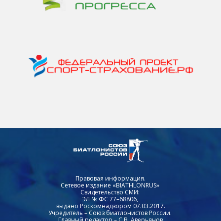
Правовая информация.
Сетевое издание «BIATHLONRUS»
Свидетельство СМИ:
ЭЛ № ФС 77–68806,
выдано Роскомнадзором 07.03.2017.
Учредитель – Союз биатлонистов России.
Главный редактор – С.В. Аверьянов