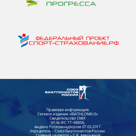
Правовая информация.
Сетевое издание «BIATHLONRUS»
Свидетельство СМИ:
ЭЛ № ФС 77–68806,
выдано Роскомнадзором 07.03.2017.
Учредитель – Союз биатлонистов России.
Главный редактор – С.В. Аверьянов