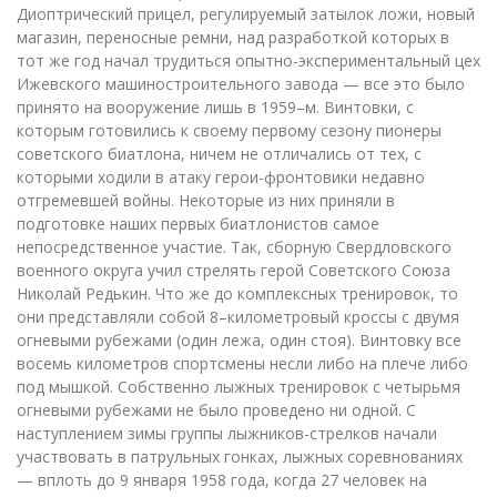
Диоптрический прицел, регулируемый затылок ложи, новый
магазин, переносные ремни, над разработкой которых в
тот же год начал трудиться опытно-экспериментальный цех
Ижевского машиностроительного завода — все это было
принято на вооружение лишь в 1959–м. Винтовки, с
которым готовились к своему первому сезону пионеры
советского биатлона, ничем не отличались от тех, с
которыми ходили в атаку герои-фронтовики недавно
отгремевшей войны. Некоторые из них приняли в
подготовке наших первых биатлонистов самое
непосредственное участие. Так, сборную Свердловского
военного округа учил стрелять герой Советского Союза
Николай Редькин. Что же до комплексных тренировок, то
они представляли собой 8–километровый кроссы с двумя
огневыми рубежами (один лежа, один стоя). Винтовку все
восемь километров спортсмены несли либо на плече либо
под мышкой. Собственно лыжных тренировок с четырьмя
огневыми рубежами не было проведено ни одной. С
наступлением зимы группы лыжников-стрелков начали
участвовать в патрульных гонках, лыжных соревнованиях
— вплоть до 9 января 1958 года, когда 27 человек на