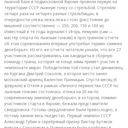
лыжной базе в подмосковной Яхроме провели первую на
территории СССР лыжную гонку со стрельбой. Стреляли
четыре раза на четырех разных стрельбищах, в
очередности «лежа-лежа-лежа-стоя» (расстояние до
мишеней соответственно — 250, 200, 150 и 100 м).
Известный в те годы журналист Игорь Немухин (сам —
мастер спорта по лыжным гонкам) в пространном отчете
об этих соревнованиях впервые употребил термин «зимнее
двоеборье». Из его же отчета читатели узнали, что все 27
участников рассматривались как кандидаты в сборную
команду страны, которая «в конце зимы примет участие в
чемпионате мира». Победителем той гонки стал динамовец
из Кургана Дмитрий Соколов, а второе место занял
московский армеец Валентин Пшеницын. Спустя месяц (6
февраля) в Отепя в рамках «Личного первенства СССР по
лыжным гонкам» состоялась «гонка на 20 км по
современному зимнему двоеборью», в котором, помимо
участников старта в Яхроме, бежали представители
Свердловска. Готовы свердловчане были превосходно, а
потому заняли весь пьедестал. Первый чемпион СССР
Александр Губин и серебряный призер Виктор Бутаков
вместе с Соколовым и Пшеницыным были отобраны в