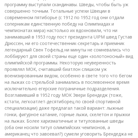
программу выступали скандинавы. Шведы, чтобы быть уж
совершенно точным. Тотальные успехи Швеции в
современном пятиборье (с 1912 по 1952 год они отдали
соперникам единственную победу на Олимпиадах и
чемпионатах мира) настолько их вдохновили, что ни
занимавший в 1953 году пост президента UIPM швед Густав
Дрюссен, ни его соотечественник-секретарь и приемник
легендарный Свен Тофельд ни минуты не сомневались что
лоббируют для своей страны еще один «золотоносный» вид
олимпийской программы. Некоторую неуверенность
проявлял МОК, считавший биатлон слишком уж
военизированным видом, особенно в свете того что бегом
на лыжах со стрельбой занимались в послевоенное время
исключительно егерские пограничные подразделения.
Возглавивший в 1952 году МОК Эвери Брендедж (тоже,
кстати, легкоатлет-десятиборец по своей спортивной
специализации) даже предлагал такой вариант: лыжные
гонки, фигурное катание, горные лыжи, скелетон и прыжки
на лыжах. Более харизматичные и титулованные шведы
(оба они носили титул олимпийских чемпионов, а
американец что завоевал?) сумели уговорить Брендеджа не