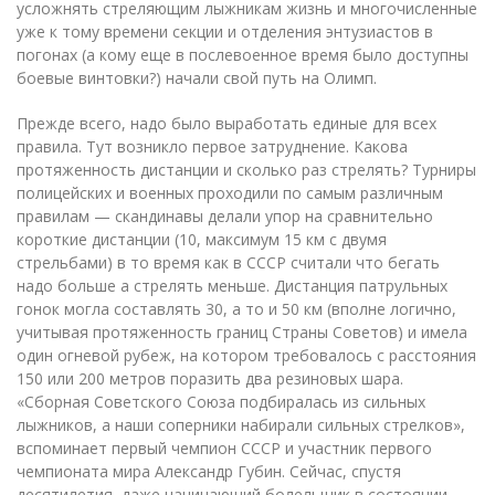
усложнять стреляющим лыжникам жизнь и многочисленные
уже к тому времени секции и отделения энтузиастов в
погонах (а кому еще в послевоенное время было доступны
боевые винтовки?) начали свой путь на Олимп.
Прежде всего, надо было выработать единые для всех
правила. Тут возникло первое затруднение. Какова
протяженность дистанции и сколько раз стрелять? Турниры
полицейских и военных проходили по самым различным
правилам — скандинавы делали упор на сравнительно
короткие дистанции (10, максимум 15 км с двумя
стрельбами) в то время как в СССР считали что бегать
надо больше а стрелять меньше. Дистанция патрульных
гонок могла составлять 30, а то и 50 км (вполне логично,
учитывая протяженность границ Страны Советов) и имела
один огневой рубеж, на котором требовалось с расстояния
150 или 200 метров поразить два резиновых шара.
«Сборная Советского Союза подбиралась из сильных
лыжников, а наши соперники набирали сильных стрелков»,
вспоминает первый чемпион СССР и участник первого
чемпионата мира Александр Губин. Сейчас, спустя
десятилетия, даже начинающий болельщик в состоянии