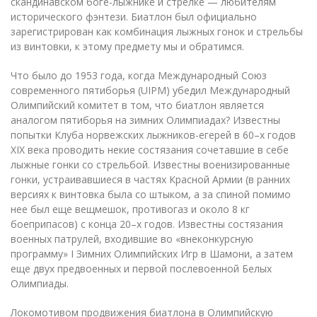
скандинавском боге-лыжнике и стрелке — любителям
исторического фэнтези. Биатлон был официально
зарегистрирован как комбинация лыжных гонок и стрельбы
из винтовки, к этому предмету мы и обратимся.
Что было до 1953 года, когда Международный Союз
современного пятиборья (UIPM) убедил Международный
Олимпийский комитет в том, что биатлон является
аналогом пятиборья на зимних Олимпиадах? Известны
попытки Клуба норвежских лыжников-егерей в 60–х годов
XIX века проводить некие состязания сочетавшие в себе
лыжные гонки со стрельбой. Известны военизированные
гонки, устраивавшиеся в частях Красной Армии (в ранних
версиях к винтовка была со штыком, а за спиной помимо
нее был еще вещмешок, противогаз и около 8 кг
боеприпасов) с конца 20–х годов. Известны состязания
военных патрулей, входившие во «внеконкурсную
программу» I Зимних Олимпийских Игр в Шамони, а затем
еще двух предвоенных и первой послевоенной Белых
Олимпиады.
Локомотивом продвижения биатлона в Олимпийскую