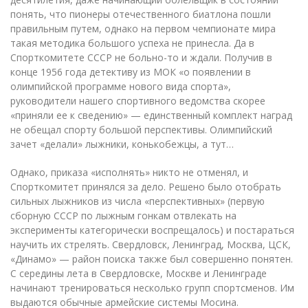
понять, что пионеры отечественного биатлона пошли
правильным путем, однако на первом чемпионате мира
такая методика большого успеха не принесла. Да в
Спорткомитете СССР не больно-то и ждали. Получив в
конце 1956 года детективу из МОК «о появлении в
олимпийской программе нового вида спорта»,
руководители нашего спортивного ведомства скорее
«приняли ее к сведению» — единственный комплект наград
не обещал спорту большой перспективы. Олимпийский
зачет «делали» лыжники, конькобежцы, а тут…
Однако, приказа «исполнять» никто не отменял, и
Спорткомитет принялся за дело. Решено было отобрать
сильных лыжников из числа «перспективных» (первую
сборную СССР по лыжным гонкам отвлекать на
эксперименты категорически воспрещалось) и постараться
научить их стрелять. Свердловск, Ленинград, Москва, ЦСК,
«Динамо» — район поиска также был совершенно понятен.
C середины лета в Свердловске, Москве и Ленинграде
начинают тренироваться несколько групп спортсменов. Им
выдаются обычные армейские системы Мосина.