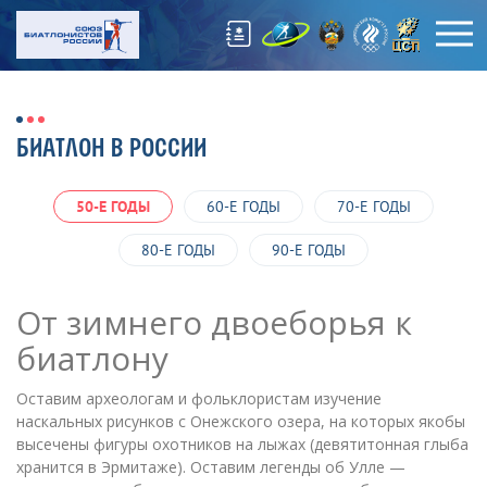
БИАТЛОН В РОССИИ
50-Е ГОДЫ
60-Е ГОДЫ
70-Е ГОДЫ
80-Е ГОДЫ
90-Е ГОДЫ
От зимнего двоеборья к
биатлону
Оставим археологам и фольклористам изучение
наскальных рисунков с Онежского озера, на которых якобы
высечены фигуры охотников на лыжах (девятитонная глыба
хранится в Эрмитаже). Оставим легенды об Улле —