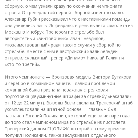
сборную, о чем узнали сразу по окончании чемпионата
страны. О тренерах той первой сборной известно мало.
Александр Губин рассказывал что с наставниками команды
они увиделись лишь 26 февраля, в день вылета самолета из
Москвы в Инсбрук. Тренером по стрельбе был
авторитетный «винтовочник» Иван Гнездилов,
«позаимствованный» ради такого случая у сборной по
стрельбе. Вместе с ним в австрийский Заальфельден
отправился лыжный тренер «Динамо» Николай Галкин и
«кто-то третий».
Итого чемпионата — бронзовая медаль Виктора Бутакова
и серебро в командном зачете. Главной проблемой
командной была признана неважная стрелковая
подготовка (двухминутные штрафы за стрельбу «накапали»
от 12 до 22 минут). Выводы были сделаны. Тренерский штаб
укомплектовали на штатной основе — главным был
назначен Евгений Поликанин, который еще за четыре года
до того стал чемпионом мира по стрельбе из пистолета.
Тренерский диплом ГЦОЛИФК, который к этому времени
получил Поликанин, также заслуживает отдельного