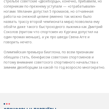
стрельбе советские «двоеборцы», конечно, прибавили, но
соперникам по-прежнему уступали — «отрабатывали»
ногами. Меланин допустил 5 промахов, но отчаянная
работа на снежной целине (именно так можно было
назвать трассу второй чемпионата мира) позволила ему
обойти даже такого быстроходного лыжника как Дмитрий
Соколов (притом что спортсмен из Кургана допустил на
один промах меньше), а уж про шведа Свена Агге и
говорить нечего.
Олимпийская премьера биатлона, по всем признакам
обещала стать, бенефисом советских спортсменов и
потому внимание советского спортивного начальства к
зимним двоеборцам за какой-то год возросло многократно.