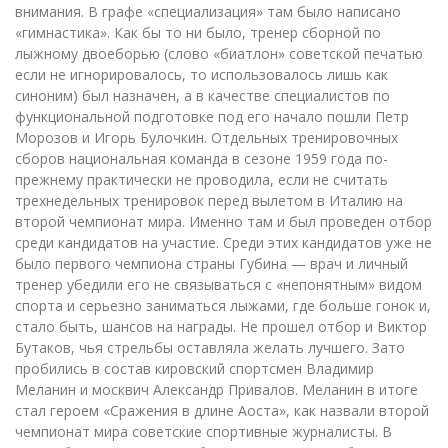
внимания. В графе «специализация» там было написано
«гимнастика». Как бы то ни было, тренер сборной по
лыжному двоеборью (слово «биатлон» советской печатью
если не игнорировалось, то использовалось лишь как
синоним) был назначен, а в качестве специалистов по
функциональной подготовке под его начало пошли Петр
Морозов и Игорь Булочкин. Отдельных тренировочных
сборов национальная команда в сезоне 1959 года по-
прежнему практически не проводила, если не считать
трехнедельных тренировок перед вылетом в Италию на
второй чемпионат мира. Именно там и был проведен отбор
среди кандидатов на участие. Среди этих кандидатов уже не
было первого чемпиона страны Губина — врач и личный
тренер убедили его не связываться с «непонятным» видом
спорта и серьезно заниматься лыжами, где больше гонок и,
стало быть, шансов на награды. Не прошел отбор и Виктор
Бутаков, чья стрельбы оставляла желать лучшего. Зато
пробились в состав кировский спортсмен Владимир
Меланин и москвич Александр Привалов. Меланин в итоге
стал героем «Сражения в длине Аоста», как назвали второй
чемпионат мира советские спортивные журналисты. В