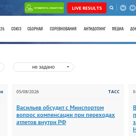
LIVE RESULTS
ПРОВЕРИТЬ ЛЕКАРСТВО
026
СОЮЗ
СБОРНАЯ
СОРЕВНОВАНИЯ
АНТИДОПИНГ
МЕДИА
ДО
не задано
йн
05/08/2026
ТАСС
0
Васильев обсудит с Минспортом
В
вопрос компенсации при переходах
атлетов внутри РФ