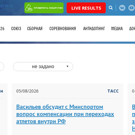
LIVE RESULTS
ПРОВЕРИТЬ ЛЕКАРСТВО
026
СОЮЗ
СБОРНАЯ
СОРЕВНОВАНИЯ
АНТИДОПИНГ
МЕДИА
ДО
не задано
йн
05/08/2026
ТАСС
0
Васильев обсудит с Минспортом
В
вопрос компенсации при переходах
атлетов внутри РФ