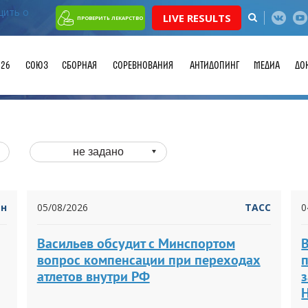
LIVE RESULTS
ПРОВЕРИТЬ ЛЕКАРСТВО
026
СОЮЗ
СБОРНАЯ
СОРЕВНОВАНИЯ
АНТИДОПИНГ
МЕДИА
ДО
не задано
йн
05/08/2026
ТАСС
0
Васильев обсудит с Минспортом
В
вопрос компенсации при переходах
атлетов внутри РФ