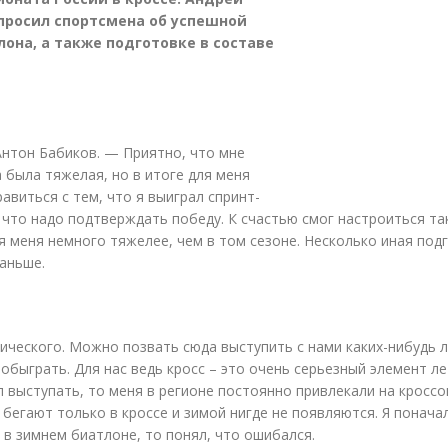
спросил спортсмена об успешной
она, а также подготовке в составе
Антон Бабиков. — Приятно, что мне
 была тяжелая, но в итоге для меня
виться с тем, что я выиграл спринт-
что надо подтверждать победу. К счастью смог настроиться так
я меня немного тяжелее, чем в том сезоне. Несколько иная под
раньше.
ического. Можно позвать сюда выступить с нами
каких-нибудь
л
 обыграть. Для нас ведь кросс – это очень серьезный элемент л
л выступать, то меня в регионе постоянно привлекали на кросс
 бегают только в кроссе и зимой нигде не появляются. Я понача
 в зимнем биатлоне, то понял, что ошибался.