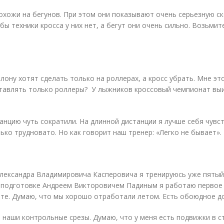
похожи на бегунов. При этом они показывают очень серьезную ск
бы техники кросса у них нет, а бегут они очень сильно. Возьми
лону хотят сделать только на роллерах, а кросс убрать. Мне эт
оставлять только роллеры? У лыжников кроссовый чемпионат вы
нцию чуть сократили. На длинной дистанции я лучше себя чувств
ько трудновато. Но как говорит наш тренер:
«
Легко не бывает».
 Александра Владимировича Касперовича я тренируюсь уже пятый
 подготовке Андреем Викторовичем Падиным я работаю первое 
те. Думаю, что мы хорошо отработали летом. Есть обоюдное д
наши контрольные срезы. Думаю, что у меня есть подвижки в с