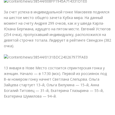
За счет успеха в индивидуальной гонке Маковеев поднялся
на шестое место общего зачета Кубка мира. На данный
момент на счету Андрея 299 очков, как и у шведа Карла-
Юхана Бергмана, идущего на пятом месте. Евгений Устюгов
(
254 очка), пропускавший индивидуалку, расположился на
девятой строчке тотала. Лидирует в рейтинге Свендсен
(
382
очка).
13 января в Нове Место состоится спринтерская гонка у
женщин. Начало — в 17:30
(
мск). Первой из россиянок под
8–м номером гонку начнет Светлана Слепцова. Ольга
Зайцева стартует 13–й, Ольга Вилухина — 15–й, Анна
Богалий-Титовец — 31–й, Екатерина Глазырина — 55–й,
Екатерина Шумилова — 94–й.