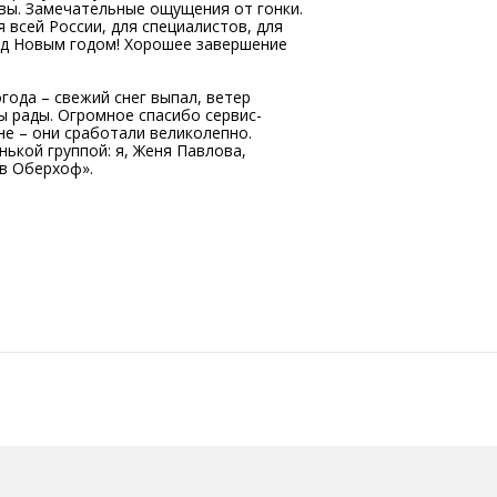
вы. Замечательные ощущения от гонки.
я всей России, для специалистов, для
ед Новым годом! Хорошее завершение
года – свежий снег выпал, ветер
мы рады. Огромное спасибо сервис-
не – они сработали великолепно.
ькой группой: я, Женя Павлова,
 в Оберхоф».