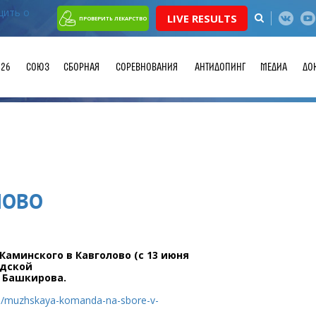
LIVE RESULTS
ПРОВЕРИТЬ ЛЕКАРСТВО
026
СОЮЗ
СБОРНАЯ
СОРЕВНОВАНИЯ
АНТИДОПИНГ
МЕДИА
ДО
ЛОВО
Каминского в Кавголово (с 13 июня
адской
я Башкирова.
to/muzhskaya-komanda-na-sbore-v-