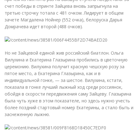
счет победы в спринте Зайцева вновь запрыгнула на
третью строчку тотала с 481 очком. Лидирует в общем
зачете Магдалена Нойнер
(
552 очка), белоруска Дарья
Домрачева идет второй
(
488 очков).
Но не Зайцевой единой жив российский биатлон. Ольга
Вилухина и Екатерина Глазырина пробились в цветочную
церемонию. Вилухина получит красную чешскую розу за
пятое место, а Екатерина Глазырина, как и в
индивидуальной гонке, — за шестое. Вилухина, кстати,
показала в гонке лучший лыжный ход среди россиянок,
обойдя в скорости передвижения саму Зайцеву. Глазырина
была чуть хуже в этом показателе, но здесь нужно учесть
более поздний стартовый номер Екатерины, а стало быть и
заснеженную лыжню.