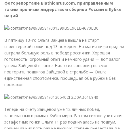
фоторепортаже Biathlonrus.com, приправленным
таким прочным лидерством сборной России в Кубке
наций.
В пятницу 13–го Ольга Зайцева вышла на старт
спринтерской гонки под 13 номером. Но магия цифр вряд ли
сыграла большую роль в победе россиянки. Хорошая
готовность, огромный опыт и немного удачи — вот залог
успеха Зайцевой в гонке. Никто из соперниц не смог
повторить подвигов Зайцевой в стрельбе — Ольга
единственная спортсменка, прошедшая оба рубежа без
промахов.
Теперь на счету Зайцевой уже 12 личных побед,
завоеванных в рамках Кубка мира. В этом сезоне учитывая
эстафетные гонки Ольга 11 раз поднималась на подиум,
причем из них пять раз на высшую ступень пьедестала. За