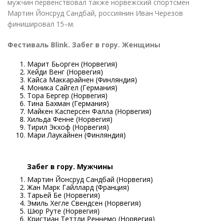
мужчин первенствовал также норвежский спортсмен
Мартин Йонсруд Сандбай, россиянин Иван Черезов
финишировал 15–м.
Фестиваль Blink. Забег в гору. Женщины
Марит Бьорген
(
Норвегия)
Хейди Венг
(
Норвегия)
Кайса Маккарайнен
(
Финляндия)
Моника Сайгел
(
Германия)
Тора Бергер
(
Норвегия)
Тина Бахман
(
Германия)
Майкен Касперсен Фалла
(
Норвегия)
Хильда Фенне
(
Норвегия)
Тирил Экхоф
(
Норвегия)
Мари Лаукайнен
(
Финляндия)
Забег в гору. Мужчины
Мартин Йонсруд Сандбай
(
Норвегия)
Жан Марк Гайллард
(
Франция)
Тарьей Бе
(
Норвегия)
Эмиль Хегле Свендсен
(
Норвегия)
Шюр Руте
(
Норвегия)
Кристиан Теттли Реннемо
(
Норвегия)