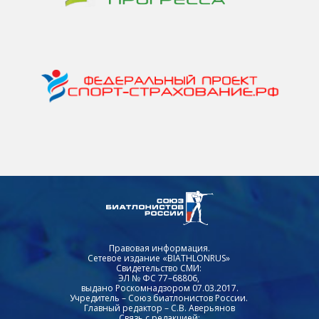
Правовая информация.
Сетевое издание «BIATHLONRUS»
Свидетельство СМИ:
ЭЛ № ФС 77–68806,
выдано Роскомнадзором 07.03.2017.
Учредитель – Союз биатлонистов России.
Главный редактор – С.В. Аверьянов
Связь с редакцией: