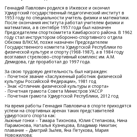
Геннадий Павлович родился в Ижевске и окончил
Удмуртский государственный педагогический институт в
1953 году по специальности учитель физики и математики.
После окончания института работал учителем физики и
математики, а в сентябре 1957 года был назначен
Председателем спорткомитета Камбарского района. В 1962
году стал инструктором оборонно-спортивного отдела
Обкома ВЛКСМ, позже назначен Председателем
Государственного комитета Удмуртской Республики по
физической культуре и спорту (1968-1987), а в 1984 году
возглавил стрелково–спортивный комплекс им. А.М.
Демидова, где проработал до 1997 года.
За свою трудовую деятельность был награжден:
- Почетное звание «Заслуженный работник физической
культуры Российской Федерации», 1981 год
- Знак «Отличник физической культуры и спорта»
- Почетная грамота Совета Министров УАССР
- Почетная грамота Удмуртской Республики, 2012 год
На время работы Геннадия Павловича в спорте приходятся
успехи на спортивных аренах таких представителей
удмуртского спорта как:
лыжные гонки – Тамара Тихонова, Юлия Степанова, Нина
Парамонова, Наталья Кузнецова, Владимир Никитин;
плавание – Дмитрий Зылев, Яна Петухова, Мария
Новожилова;