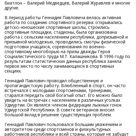
биатлон – Валерий Медведцев, Валерий Журавлев и многие
другие.
В период работы Геннадия Павловича велась активная
работа по созданию спортивного резерва: открывались
детско–юношеские спортивные школы, строились
спортивные площадки, стадионы, была организована
работа с сельским населением республики, допризывной и
призывной молодежью, проводились смотры физической
подготовки учащихся, соревнования по военно-
спортивному многоборью на призы дважды Героя
Социалистического труда М.Т. Калашникова. В 1996 году по
результатам статистических данных республика заняла
первое место по числу занимающихся в спортивных
секциях.
Геннадий Павлович проводил общественную и
пропагандистскую работу. Влюбленный в спорт, он часто
встречался с молодыми спортсменами, тренерами,
старался передать свой богатый опыт. Его можно было
увидеть на встречах с населением в различных уголках
Удмуртии. Он являлся членом федерации лыжных гонок
Удмуртской Республики. В совете ветеранов вносил
большой вклад в решение существующих проблем.
Геннадий Павлович пользовался большим уважением и
авторитетом среди спортсменов и физкультурных
работников республики и всей страны, которые не забудут