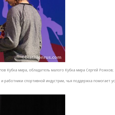
ов Кубка мира, обладатель малого Кубка мира Сергей Рожков;
 и работники спортивной индустрии, чья поддержка помогает 