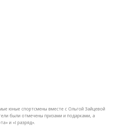
мые юные спортсмены вместе с Ольгой Зайцевой
тели были отмечены призами и подарками, а
та» и
«
I разряд».