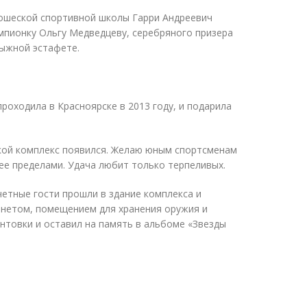
ношеской спортивной школы Гарри Андреевич
мпионку Ольгу Медведцеву, серебряного призера
лыжной эстафете.
роходила в Красноярске в 2013 году, и подарила
такой комплекс появился. Желаю юным спортсменам
 ее пределами. Удача любит только терпеливых.
етные гости прошли в здание комплекса и
инетом, помещением для хранения оружия и
интовки и оставил на память в альбоме
«
Звезды