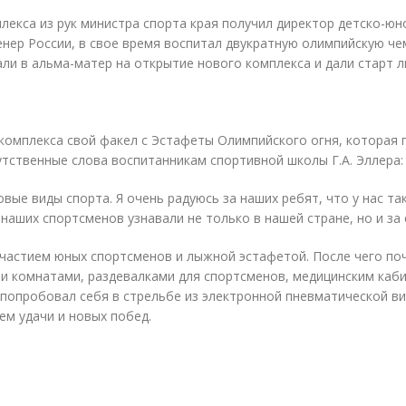
лекса из рук министра спорта края получил директор детско-ю
енер России, в свое время воспитал двукратную олимпийскую че
ли в альма-матер на открытие нового комплекса и дали старт 
омплекса свой факел с Эстафеты Олимпийского огня, которая п
утственные слова воспитанникам спортивной школы Г.А. Эллера:
овые виды спорта. Я очень радуюсь за наших ребят, что у нас 
наших спортсменов узнавали не только в нашей стране, но и за
астием юных спортсменов и лыжной эстафетой. После чего поч
и комнатами, раздевалками для спортсменов, медицинским каб
 попробовал себя в стрельбе из электронной пневматической в
ем удачи и новых побед.