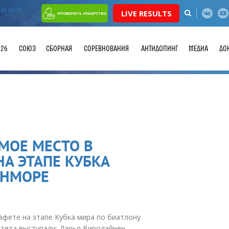
LIVE RESULTS
ПРОВЕРИТЬ ЛЕКАРСТВО
026
СОЮЗ
СБОРНАЯ
СОРЕВНОВАНИЯ
АНТИДОПИНГ
МЕДИА
ДО
МОЕ МЕСТО В
А ЭТАПЕ КУБКА
ЭНМОРЕ
афете на этапе Кубка мира по биатлону
ртета выступали: Дарья Виролайнен,