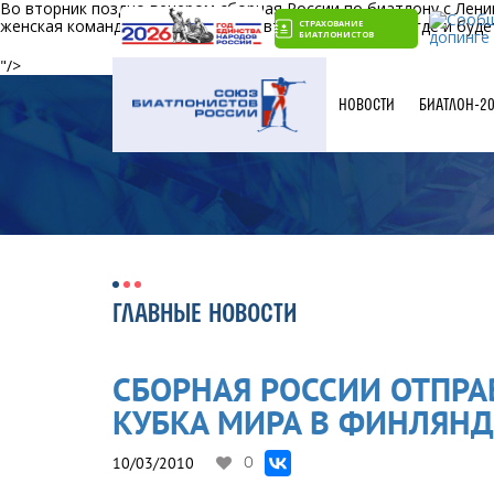
Во вторник поздно вечером сборная России по биатлону с Лени
женская команды проследуют на автобусе в Йоенсуу, где и бу
СТРАХОВАНИЕ
БИАТЛОНИСТОВ
"/>
НОВОСТИ
БИАТЛОН-2
ГЛАВНЫЕ НОВОСТИ
СБОРНАЯ РОССИИ ОТПРА
КУБКА МИРА В ФИНЛЯН
10/03/2010
0