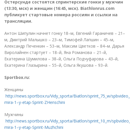
Остерсунде состоятся спринтерские гонки у мужчин
(
13:30, мск) и женщин
(
16:45, мск). Biathlonrus.com
публикует стартовые номера россиян и ссылки на
трансляции.
Антон Шипулин начнет гонку 18–м, Евгений Гараничев – 21–
м, Дмитрий Малышко – 23–м, Тимофей Лапшин – 45–м,
Александр Печенкин – 53–м, Максим Цветков – 84–м. Дарья
Виролайнен стартует – 18–й, Яна Романова – 21–й,
Екатерина Шумилова – 38–й, Ольга Подчуфарова – 43–й,
Екатерина Глазырина – 55–й, Ольга Якушова – 93–й.
Sportbox.ru:
Женщины

http://news.sportbox.ru/Vidy_sporta/Biatlon/sprint_75_w/spbvide
mira-1–y-etap-Sprint-ZHenschini
Мужчины

http://news.sportbox.ru/Vidy_sporta/Biatlon/sprint_10_m/spbvid
mira-1–y-etap-Sprint-Muzhchini