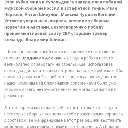
Этап Кубка мира в Рупольдинге завершился победой
мужской сборной России в эстафетной гонке. Иван
Черезов, Антон Шипулин, Максим Чудов и Евгений
Устюгов уверенно выиграли, опередив сборные
Норвегии и Австрии. Безоговорочную победу
прокомментировал сайту СБР старший тренер
команды Владимир Аликин.
– Конечно, после такой гонки настроение у нас отличное, –
говорит
Владимир Аликин
. – Сегодня ребята просто
великолепно отработали на стрельбище, использовав
всего два дополнительных патрона на восьми рубежах. Оба
промаха допустил Евгений Устюгов, когда преимущество
нашей команды над ближайшими соперниками было уже
огромным и его неточность никак не могла повлиять на
результат.
В то же время мы отдаем себе отчет в том, что сегодня
некоторые сборные позволили себе поэкспериментировать
с составом. Те же французы на этот раз решили выставить
молодежь, и мы видим, к чему все это привело. А сборная