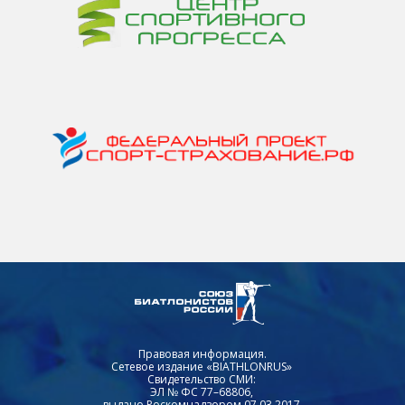
Правовая информация.
Сетевое издание «BIATHLONRUS»
Свидетельство СМИ:
ЭЛ № ФС 77–68806,
выдано Роскомнадзором 07.03.2017.