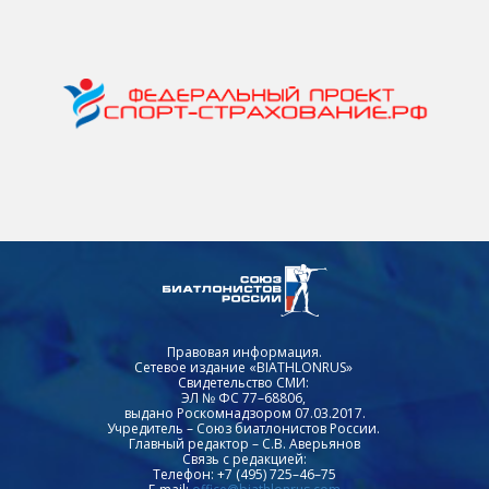
Правовая информация.
Сетевое издание «BIATHLONRUS»
Свидетельство СМИ:
ЭЛ № ФС 77–68806,
выдано Роскомнадзором 07.03.2017.
Учредитель – Союз биатлонистов России.
Главный редактор – С.В. Аверьянов
Связь с редакцией:
Телефон: +7 (495) 725–46–75